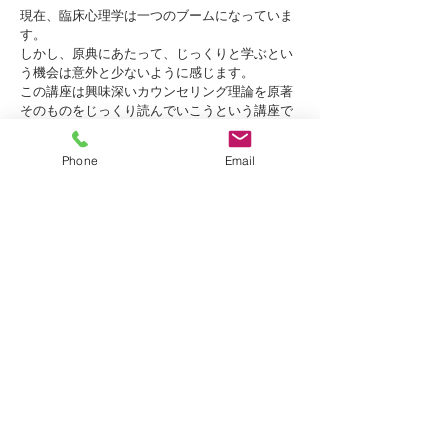
現在、臨床心理学は一つのブームになっていま
す。
しかし、原典にあたって、じっくりと学ぶとい
う機会は意外と少ないように感じます。
この講座は興味深いカウンセリング理論を原著
そのものをじっくり読んでいこうという講座で
す。
＜定員40名 全11回 1回135分 受講料15,000
Phone
Email
円 ＊講師 清原浩＞